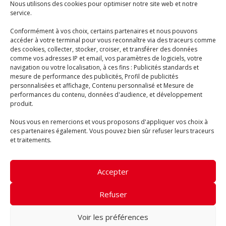
Nous utilisons des cookies pour optimiser notre site web et notre
service.
École de surf Moliets SOONLINE Surf & Skate
Conformément à vos choix, certains partenaires et nous pouvons
accéder à votre terminal pour vous reconnaître via des traceurs comme
Ouvert d’avril à novembre
des cookies, collecter, stocker, croiser, et transférer des données
comme vos adresses IP et email, vos paramètres de logiciels, votre
6 Impasse de la Dune
navigation ou votre localisation, à ces fins : Publicités standards et
40660 Moliets-et-Maa
mesure de performance des publicités, Profil de publicités
+33 (0)5 58 47 16 11
personnalisées et affichage, Contenu personnalisé et Mesure de
performances du contenu, données d'audience, et développement
ecoledesurfetskate@gmail.com
produit.
Nous vous en remercions et vous proposons d'appliquer vos choix à
ces partenaires également. Vous pouvez bien sûr refuser leurs traceurs
et traitements.
Règlement intérieur
Accepter
Conditions Générales
Mentions Légales & Confidentialité
Refuser
© Photos :
Jerôme Chobeaux
,
Théo Cheval
, Anael,
Nico Pina
Voir les préférences
Calvin
, Olivier David